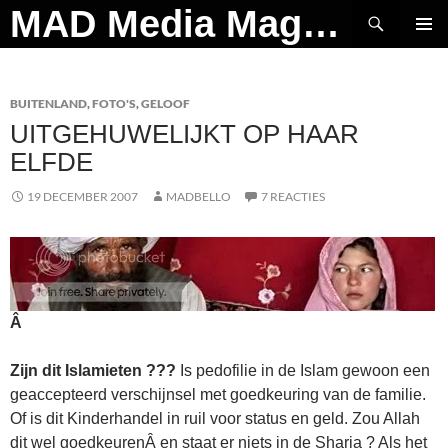
Ga
Zoeken
MAD Media Magazine
naar
PRIMAI
de
MENU
inhoud
BUITENLAND
,
FOTO'S
,
GELOOF
UITGEHUWELIJKT OP HAAR
ELFDE
19 DECEMBER 2007
MADBELLO
7 REACTIES
Â
Zijn dit Islamieten ???
Is pedofilie in de Islam gewoon een
geaccepteerd verschijnsel met goedkeuring van de familie.
Of is dit Kinderhandel in ruil voor status en geld. Zou Allah
dit wel goedkeurenÂ en staat er niets in de Sharia ? Als het