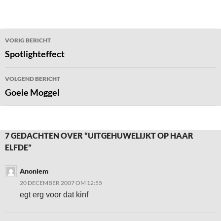
Bericht
VORIG BERICHT
navigatie
Spotlighteffect
VOLGEND BERICHT
Goeie Moggel
7 GEDACHTEN OVER “UITGEHUWELIJKT OP HAAR
ELFDE”
Anoniem
20 DECEMBER 2007 OM 12:55
egt erg voor dat kinf