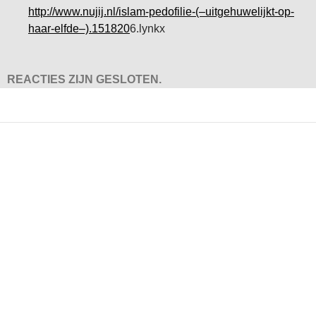
http://www.nujij.nl/islam-pedofilie-(–uitgehuwelijkt-op-
haar-elfde–).151820
6.lynkx
REACTIES ZIJN GESLOTEN.