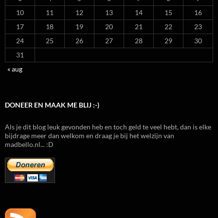
10
11
12
13
14
15
16
17
18
19
20
21
22
23
24
25
26
27
28
29
30
31
« aug
DONEER EN MAAK ME BLIJ :-)
Als je dit blog leuk gevonden heb en toch geld te veel hebt, dan is elke
bijdrage meer dan welkom en draag je bij het welzijn van
madbello.nl... :D