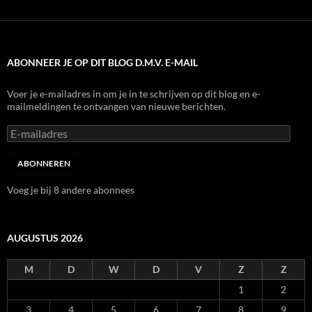
ABONNEER JE OP DIT BLOG D.M.V. E-MAIL
Voer je e-mailadres in om je in te schrijven op dit blog en e-
mailmeldingen te ontvangen van nieuwe berichten.
E-
mailadres
ABONNEREN
Voeg je bij 8 andere abonnees
AUGUSTUS 2026
M
D
W
D
V
Z
Z
1
2
3
4
5
6
7
8
9